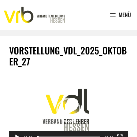
Zum
Inhalt
MENÜ
springen
VORSTELLUNG_VDL_2025_OKTOB
ER_27
Video-
Player