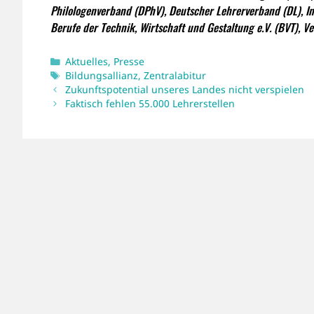
Philologenverband (DPhV), Deutscher Lehrerverband (DL), In
Berufe der Technik, Wirtschaft und Gestaltung e.V. (BVT), Ve
Kategorien
Aktuelles
,
Presse
Schlagwörter
Bildungsallianz
,
Zentralabitur
Zukunftspotential unseres Landes nicht verspielen
Faktisch fehlen 55.000 Lehrerstellen