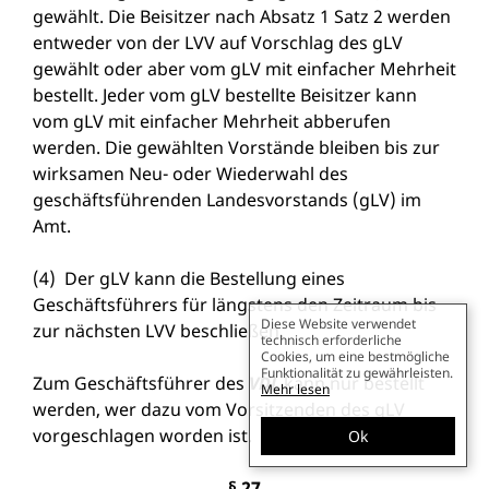
gewählt. Die Beisitzer nach Absatz 1 Satz 2 werden
entweder von der LVV auf Vorschlag des gLV
gewählt oder aber vom gLV mit einfacher Mehrheit
bestellt. Jeder vom gLV bestellte Beisitzer kann
vom gLV mit einfacher Mehrheit abberufen
werden. Die gewählten Vorstände bleiben bis zur
wirksamen Neu- oder Wiederwahl des
geschäftsführenden Landesvorstands (gLV) im
Amt.
(4) Der gLV kann die Bestellung eines
Geschäftsführers für längstens den Zeitraum bis
Diese Website verwendet
zur nächsten LVV beschließen.
technisch erforderliche
Cookies, um eine bestmögliche
Funktionalität zu gewährleisten.
Zum Geschäftsführer des
VDL
kann nur bestellt
Mehr lesen
werden, wer dazu vom Vorsitzenden des gLV
vorgeschlagen worden ist.
Ok
§ 27