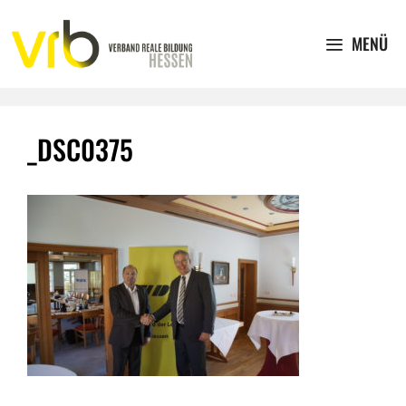
Zum
Inhalt
MENÜ
springen
_DSC0375