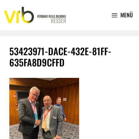
Zum
Inhalt
MENÜ
springen
53423971-DACE-432E-81FF-
635FA8D9CFFD