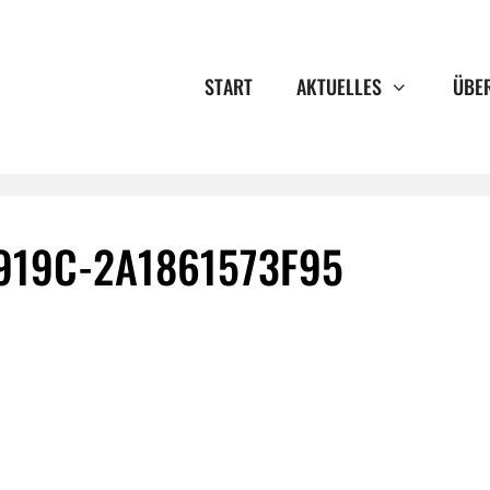
START
AKTUELLES
ÜBE
919C-2A1861573F95