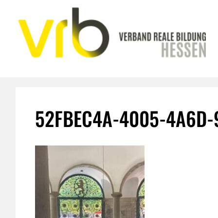
Zum
Inhalt
springen
52FBEC4A-4005-4A6D-