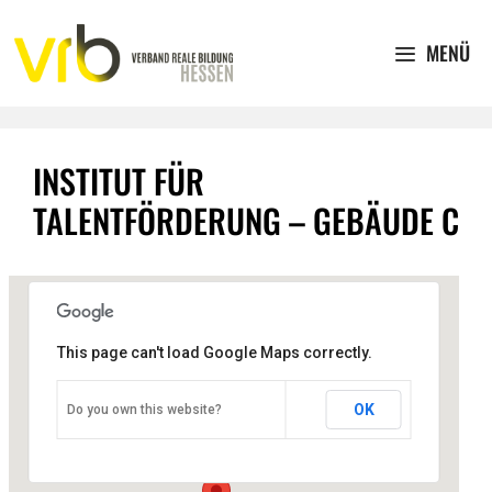
Zum
Inhalt
MENÜ
springen
INSTITUT FÜR
TALENTFÖRDERUNG – GEBÄUDE C
This page can't load Google Maps correctly.
Institut für Talentförderung -
Gebäude C
OK
Do you own this website?
Ringallee 5 - 35390
Veranstaltungen