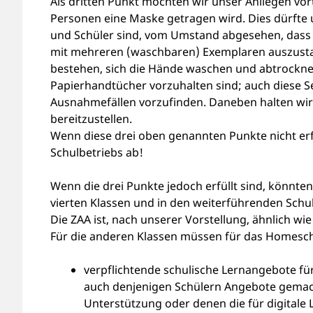
Als dritten Punkt möchten wir unser Anliegen vort
Personen eine Maske getragen wird. Dies dürfte u
und Schüler sind, vom Umstand abgesehen, dass e
mit mehreren (waschbaren) Exemplaren auszustatt
bestehen, sich die Hände waschen und abtrockne
Papierhandtücher vorzuhalten sind; auch diese Se
Ausnahmefällen vorzufinden. Daneben halten wir e
bereitzustellen.
Wenn diese drei oben genannten Punkte nicht erfü
Schulbetriebs ab!
Wenn die drei Punkte jedoch erfüllt sind, könnte
vierten Klassen und in den weiterführenden Sch
Die ZAA ist, nach unserer Vorstellung, ähnlich wie
Für die anderen Klassen müssen für das Homescho
verpflichtende schulische Lernangebote fü
auch denjenigen Schülern Angebote gemac
Unterstützung oder denen die für digitale