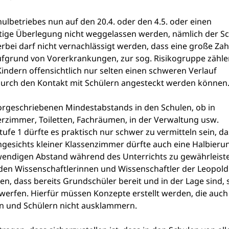
lbetriebes nun auf den 20.4. oder den 4.5. oder einen
ichtige Überlegung nicht weggelassen werden, nämlich der S
bei darf nicht vernachlässigt werden, dass eine große Zah
s aufgrund von Vorerkrankungen, zur sog. Risikogruppe zähl
indern offensichtlich nur selten einen schweren Verlauf
e durch den Kontakt mit Schülern angesteckt werden können
 vorgeschriebenen Mindestabstands in den Schulen, ob in
rzimmer, Toiletten, Fachräumen, in der Verwaltung usw.
fe 1 dürfte es praktisch nur schwer zu vermitteln sein, da
Angesichts kleiner Klassenzimmer dürfte auch eine Halbieru
twendigen Abstand während des Unterrichts zu gewährleist
den Wissenschaftlerinnen und Wissenschaftler der Leopold
n, dass bereits Grundschüler bereit und in der Lage sind, 
erfen. Hierfür müssen Konzepte erstellt werden, die auch
n und Schülern nicht ausklammern.