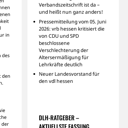
en
Verbandszeitschrift ist da –
innen
und heißt nun ganz anders!
fenen
keit
Pressemitteilung vom 05. Juni
d
2026: vrb hessen kritisiert die
ur in
von CDU und SPD
beschlossene
Verschlechterung der
n des
Altersermäßigung für
Lehrkräfte deutlich
Neuer Landesvorstand für
t den
den vdl hessen
n.
wie
DLH-RATGEBER –
che
 der
AKTUELLSTE FASSUNG