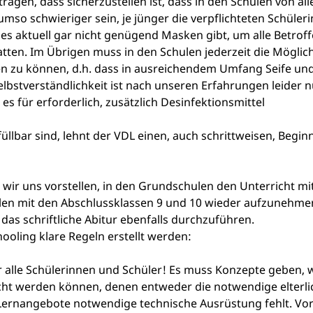
ragen, dass sicherzustellen ist, dass in den Schulen von all
mso schwieriger sein, je jünger die verpflichteten Schüler
s aktuell gar nicht genügend Masken gibt, um alle Betrof
en. Im Übrigen muss in den Schulen jederzeit die Möglich
n zu können, d.h. dass in ausreichendem Umfang Seife un
lbstverständlichkeit ist nach unseren Erfahrungen leider n
s für erforderlich, zusätzlich Desinfektionsmittel
llbar sind, lehnt der VDL einen, auch schrittweisen, Begin
n wir uns vorstellen, in den Grundschulen den Unterricht mi
ulen mit den Abschlussklassen 9 und 10 wieder aufzunehme
 das schriftliche Abitur ebenfalls durchzuführen.
oling klare Regeln erstellt werden:
r alle Schülerinnen und Schüler! Es muss Konzepte geben, 
ht werden können, denen entweder die notwendige elterli
 Lernangebote notwendige technische Ausrüstung fehlt. Vor