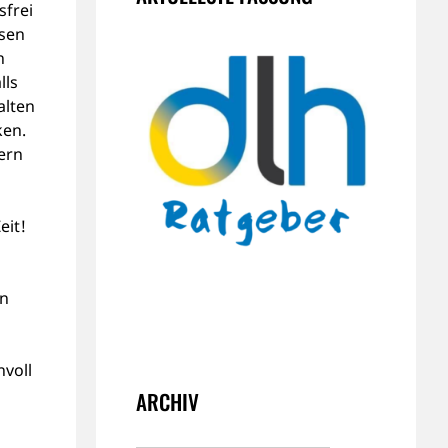
sfrei
ssen
n
lls
alten
ken.
lern
eit!
en
voll
ARCHIV