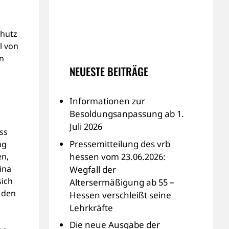
chutz
l von
en
NEUESTE BEITRÄGE
.
Informationen zur
Besoldungsanpassung ab 1.
Juli 2026
ss
Pressemitteilung des vrb
ng
hessen vom 23.06.2026:
en,
ina
Wegfall der
sich
Altersermäßigung ab 55 –
 den
Hessen verschleißt seine
Lehrkräfte
Die neue Ausgabe der