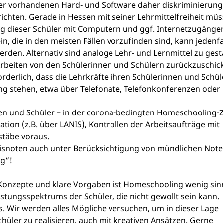
der vorhandenen Hard- und Software daher diskriminierung
chten. Gerade in Hessen mit seiner Lehrmittelfreiheit mü
g dieser Schüler mit Computern und ggf. Internetzugänge
in, die in den meisten Fällen vorzufinden sind, kann jedenfa
erden. Alternativ sind analoge Lehr- und Lernmittel zu gest
Arbeiten von den Schülerinnen und Schülern zurückzuschic
orderlich, dass die Lehrkräfte ihren Schülerinnen und Schü
ng stehen, etwa über Telefonate, Telefonkonferenzen oder
en und Schüler – in der corona-bedingten Homeschooling-Z
tion (z.B. über LANIS), Kontrollen der Arbeitsaufträge mit
stäbe voraus.
gnisnoten auch unter Berücksichtigung von mündlichen Not
g“!
onzepte und klare Vorgaben ist Homeschooling wenig sinn
istungsspektrums der Schüler, die nicht gewollt sein kann.
s. Wir werden alles Mögliche versuchen, um in dieser Lage
hüler zu realisieren, auch mit kreativen Ansätzen. Gerne