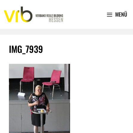
Zum
Inhalt
MENÜ
springen
IMG_7939