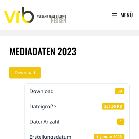
Zum
Inhalt
MENÜ
springen
MEDIADATEN 2023
Download
Download
39
Dateigröße
257.55 KB
Datei-Anzahl
1
Erstellungsdatum
1. Januar 2023