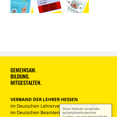
GEMEINSAM.
BILDUNG.
MITGESTALTEN.
VERBAND DER LEHRER HESSEN
im Deutschen Lehrerverband Hessen
dlh
Diese Website verwendet
im Deutschen Beamtenbund
dbb
technisch erforderliche
Cookies, um eine bestmögliche