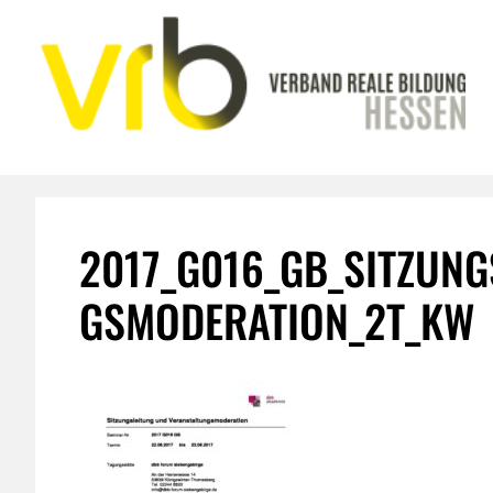
Zum
Inhalt
springen
2017_G016_GB_SITZUN
GSMODERATION_2T_KW