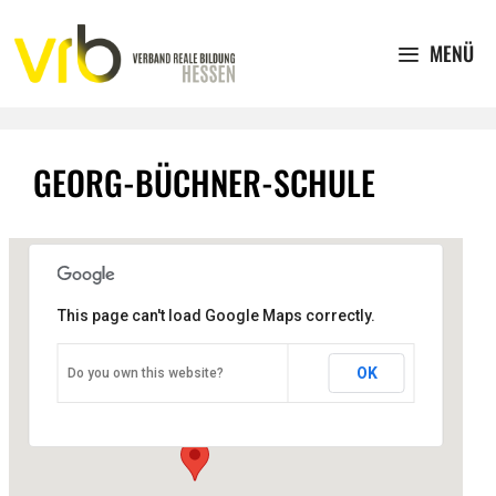
Zum
Inhalt
MENÜ
springen
GEORG-BÜCHNER-SCHULE
This page can't load Google Maps correctly.
Georg-Büchner-Schule
OK
Do you own this website?
Nieder-Ramstädter-Str. 120 - Darmstadt
Veranstaltungen