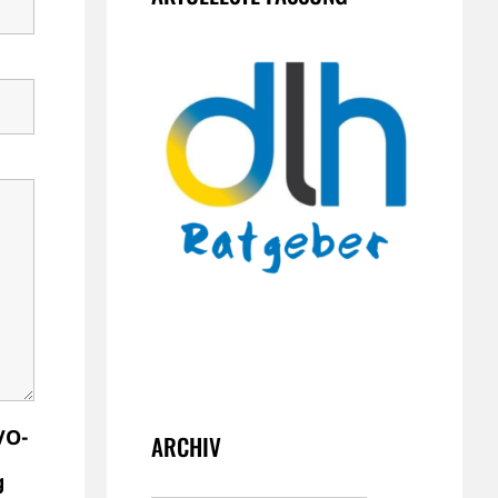
VO-
ARCHIV
g