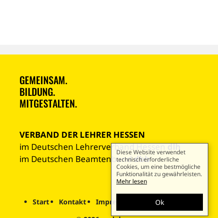
GEMEINSAM.
BILDUNG.
MITGESTALTEN.
VERBAND DER LEHRER HESSEN
im Deutschen Lehrerverband Hessen
dlh
Diese Website verwendet
im Deutschen Beamtenbund
dbb
technisch erforderliche
Cookies, um eine bestmögliche
Funktionalität zu gewährleisten.
Mehr lesen
Start
Kontakt
Impressum
Datenschutz
Ok