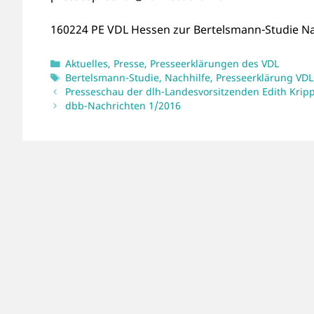
160224 PE VDL Hessen zur Bertelsmann-Studie Na
Kategorien
Aktuelles
,
Presse
,
Presseerklärungen des VDL
Schlagwörter
Bertelsmann-Studie
,
Nachhilfe
,
Presseerklärung VD
Presseschau der dlh-Landesvorsitzenden Edith Krip
dbb-Nachrichten 1/2016