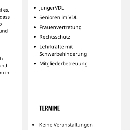
jungerVDL
i es,
 dass
Senioren im VDL
o
Frauenvertretung
 und
Rechtsschutz
Lehrkräfte mit
Schwerbehinderung
ch
Mitgliederbetreuung
 und
rm in
TERMINE
Keine Veranstaltungen