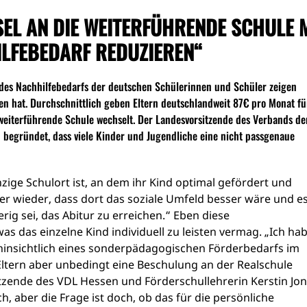
SEL AN DIE WEITERFÜHRENDE SCHULE 
ILFEBEDARF REDUZIEREN“
 des Nachhilfebedarfs der deutschen Schülerinnen und Schüler zeigen
en hat. Durchschnittlich geben Eltern deutschlandweit 87€ pro Monat fü
 weiterführende Schule wechselt. Der Landesvorsitzende des Verbands de
n begründet, dass viele Kinder und Jugendliche eine nicht passgenaue
zige Schulort ist, an dem ihr Kind optimal gefördert und
er wieder, dass dort das soziale Umfeld besser wäre und e
ig sei, das Abitur zu erreichen.“ Eben diese
s das einzelne Kind individuell zu leisten vermag. „Ich ha
hinsichtlich eines sonderpädagogischen Förderbedarfs im
Eltern aber unbedingt eine Beschulung an der Realschule
sitzende des VDL Hessen und Förderschullehrerin Kerstin Jon
ch, aber die Frage ist doch, ob das für die persönliche