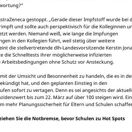
ntwortung?“
AstraZeneca gestoppt. „Gerade dieser Impfstoff wurde bei 
mpft und sollte auch perspektivisch für die Kolleginnen u
etzt werden. Niemand weiß, wie lange die Impfungen
en in den Kollegien führt, weil stetig über weitere
int die stellvertretende dlh-Landesvorsitzende Kerstin Jona
die Schnelltests ihrer möglicherweise infizierten
le Arbeitsbedingungen ohne Schutz vor Ansteckung.
 mit der Umsicht und Besonnenheit zu handeln, die es in d
ekündigt hat, und den geplanten Einstieg in den
fen sofort zu vertagen. Denn es sei angesichts der aktuel
zidenzwert bis zum 22. März auf über 100 steigen wird. Ei
m mehr Planungssicherheit für Eltern und Schulen schaffe
 ziehen Sie die Notbremse, bevor Schulen zu Hot Spots