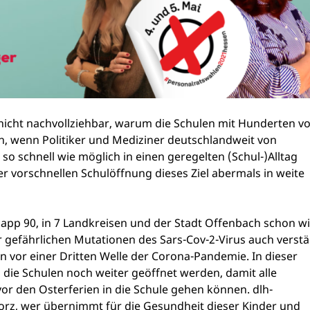
st nicht nachvollziehbar, warum die Schulen mit Hunderten v
en, wenn Politiker und Mediziner deutschlandweit von
 schnell wie möglich in einen geregelten (Schul-)Alltag
er vorschnellen Schulöffnung dieses Ziel abermals in weite
knapp 90, in 7 Landkreisen und der Stadt Offenbach schon w
 gefährlichen Mutationen des Sars-Cov-2-Virus auch verstä
 vor einer Dritten Welle der Corona-Pandemie. In dieser
ie Schulen noch weiter geöffnet werden, damit alle
or den Osterferien in die Schule gehen können. dlh-
Lorz, wer übernimmt für die Gesundheit dieser Kinder und