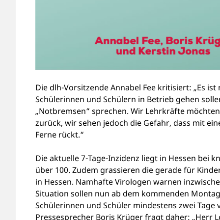
Die dlh-Vorsitzende Annabel Fee kritisiert: „Es i
Schülerinnen und Schülern in Betrieb gehen soll
„Notbremsen“ sprechen. Wir Lehrkräfte möchten so
zurück, wir sehen jedoch die Gefahr, dass mit ein
Ferne rückt.“
Die aktuelle 7-Tage-Inzidenz liegt in Hessen bei 
über 100. Zudem grassieren die gerade für Kinder
in Hessen. Namhafte Virologen warnen inzwischen
Situation sollen nun ab dem kommenden Montag d
Schülerinnen und Schüler mindestens zwei Tage v
Pressesprecher Boris Krüger fragt daher: „Herr 