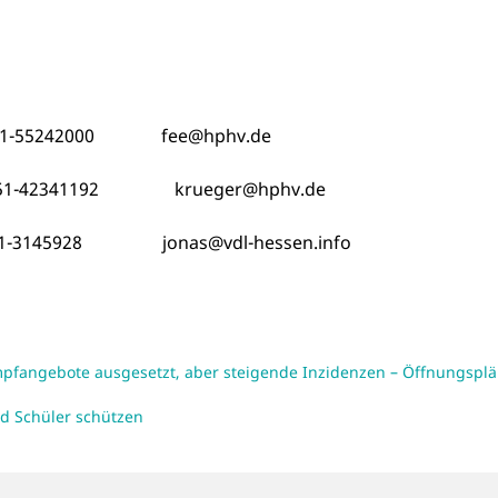
0151-55242000 fee@hphv.de
151-42341192 krueger@hphv.de
e) 0171-3145928 jonas@vdl-hessen.info
mpfangebote ausgesetzt, aber steigende Inzidenzen – Öffnungspl
nd Schüler schützen