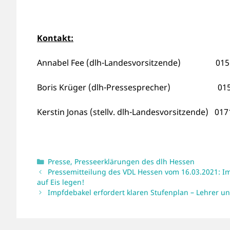
Kontakt:
Annabel Fee (dlh-Landesvorsitzende) 
Boris Krüger (dlh-Pressesprecher) 0
Kerstin Jonas (stellv. dlh-Landesvorsitzend
Kategorien
Presse
,
Presseerklärungen des dlh Hessen
Pressemitteilung des VDL Hessen vom 16.03.2021: I
auf Eis legen!
Impfdebakel erfordert klaren Stufenplan – Lehrer u