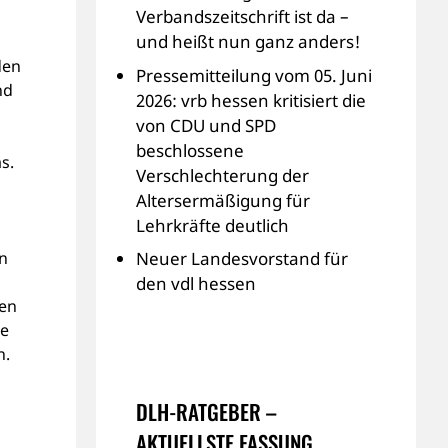
Verbandszeitschrift ist da –
und heißt nun ganz anders!
den
Pressemitteilung vom 05. Juni
nd
2026: vrb hessen kritisiert die
von CDU und SPD
beschlossene
s.
Verschlechterung der
Altersermäßigung für
Lehrkräfte deutlich
en
Neuer Landesvorstand für
den vdl hessen
len
ne
n.
DLH-RATGEBER –
AKTUELLSTE FASSUNG