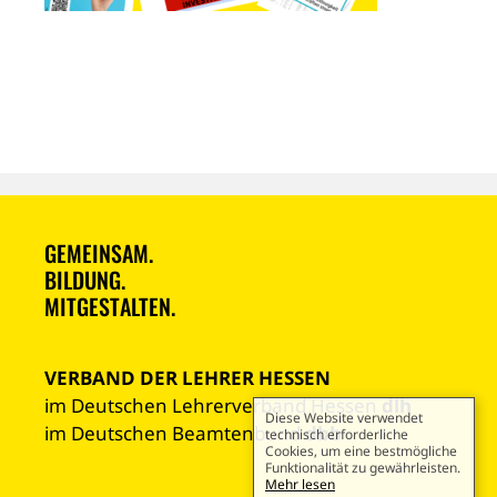
GEMEINSAM.
BILDUNG.
MITGESTALTEN.
VERBAND DER LEHRER HESSEN
im Deutschen Lehrerverband Hessen
dlh
Diese Website verwendet
im Deutschen Beamtenbund
dbb
technisch erforderliche
Cookies, um eine bestmögliche
Funktionalität zu gewährleisten.
Mehr lesen