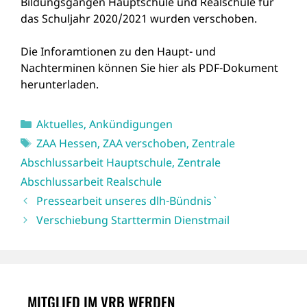
Bildungsgängen Hauptschule und Realschule für
das Schuljahr 2020/2021 wurden verschoben.
Die Inforamtionen zu den Haupt- und
Nachterminen können Sie hier als PDF-Dokument
herunterladen.
Kategorien
Aktuelles
,
Ankündigungen
Schlagwörter
ZAA Hessen
,
ZAA verschoben
,
Zentrale
Abschlussarbeit Hauptschule
,
Zentrale
Abschlussarbeit Realschule
Pressearbeit unseres dlh-Bündnis`
Verschiebung Starttermin Dienstmail
MITGLIED IM VRB WERDEN