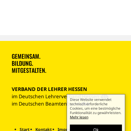
GEMEINSAM.
BILDUNG.
MITGESTALTEN.
VERBAND DER LEHRER HESSEN
im Deutschen Lehrerverband Hessen
dlh
Diese Website verwendet
im Deutschen Beamtenbund
dbb
technisch erforderliche
Cookies, um eine bestmögliche
Funktionalität zu gewährleisten.
Mehr lesen
Start
Kontakt
Impressum
Datenschutz
Ok