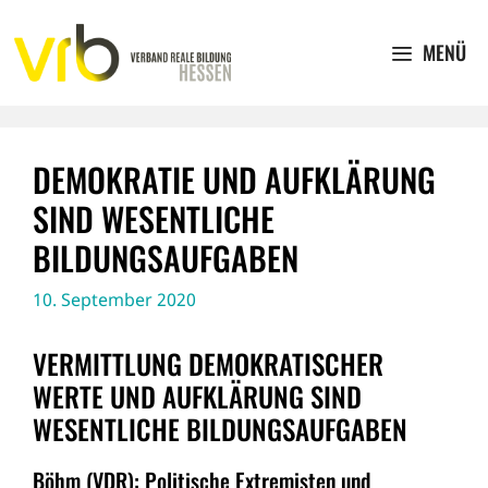
Zum
Inhalt
MENÜ
springen
DEMOKRATIE UND AUFKLÄRUNG
SIND WESENTLICHE
BILDUNGSAUFGABEN
10. September 2020
VERMITTLUNG DEMOKRATISCHER
WERTE UND AUFKLÄRUNG SIND
WESENTLICHE BILDUNGSAUFGABEN
Böhm (VDR): Politische Extremisten und