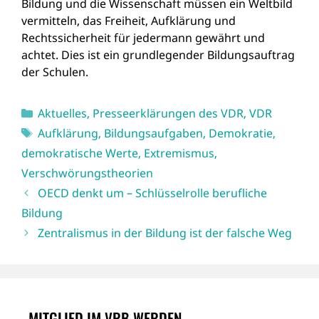
Bildung und die Wissenschaft müssen ein Weltbild
vermitteln, das Freiheit, Aufklärung und
Rechtssicherheit für jedermann gewährt und
achtet. Dies ist ein grundlegender Bildungsauftrag
der Schulen.
Kategorien
Aktuelles
,
Presseerklärungen des VDR
,
VDR
Schlagwörter
Aufklärung
,
Bildungsaufgaben
,
Demokratie
,
demokratische Werte
,
Extremismus
,
Verschwörungstheorien
OECD denkt um – Schlüsselrolle berufliche
Bildung
Zentralismus in der Bildung ist der falsche Weg
MITGLIED IM VRB WERDEN