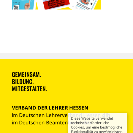
GEMEINSAM.
BILDUNG.
MITGESTALTEN.
VERBAND DER LEHRER HESSEN
im Deutschen Lehrerverband Hessen
dlh
Diese Website verwendet
im Deutschen Beamtenbund
dbb
technisch erforderliche
Cookies, um eine bestmögliche
Funktionalität zu gewährleisten.