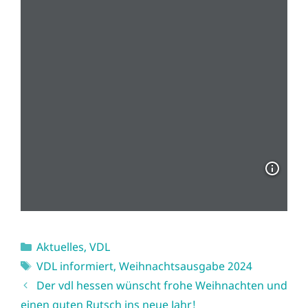
Kategorien
Aktuelles
,
VDL
Schlagwörter
VDL informiert
,
Weihnachtsausgabe 2024
Der vdl hessen wünscht frohe Weihnachten und
einen guten Rutsch ins neue Jahr!