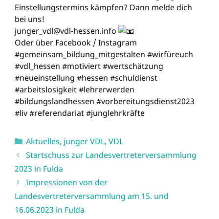
Einstellungstermins kämpfen? Dann melde dich
bei uns!
junger_vdl@vdl-hessen.info
Oder über Facebook / Instagram
#gemeinsam_bildung_mitgestalten
#wirfüreuch
#vdl_hessen
#motiviert
#wertschätzung
#neueinstellung
#hessen
#schuldienst
#arbeitslosigkeit
#lehrerwerden
#bildungslandhessen
#vorbereitungsdienst2023
#liv
#referendariat
#junglehrkräfte
Kategorien
Aktuelles
,
junger VDL
,
VDL
Startschuss zur Landesvertreterversammlung
2023 in Fulda
Impressionen von der
Landesvertreterversammlung am 15. und
16.06.2023 in Fulda