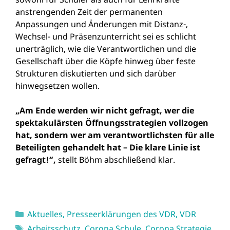
anstrengenden Zeit der permanenten
Anpassungen und Änderungen mit Distanz-,
Wechsel- und Präsenzunterricht sei es schlicht
unerträglich, wie die Verantwortlichen und die
Gesellschaft über die Köpfe hinweg über feste
Strukturen diskutierten und sich darüber
hinwegsetzen wollen.
„Am Ende werden wir nicht gefragt, wer die
spektakulärsten Öffnungsstrategien vollzogen
hat, sondern wer am verantwortlichsten für alle
Beteiligten gehandelt hat – Die klare Linie ist
gefragt!“,
stellt Böhm abschließend klar.
Kategorien
Aktuelles
,
Presseerklärungen des VDR
,
VDR
Schlagwörter
Arbeitsschutz
,
Corona Schule
,
Corona Strategie
,