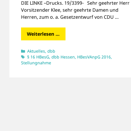
DIE LINKE –Drucks. 19/3399- Sehr geehrter Herr
Vorsitzender Klee, sehr geehrte Damen und
Herren, zum o. a. Gesetzentwurf von CDU …
Weiterlesen …
Kategorien
Aktuelles
,
dbb
Schlagwörter
§ 16 HBesG
,
dbb Hessen
,
HBesVAnpG 2016
,
Stellungnahme