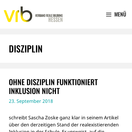
Zum
Inhalt
MENÜ
springen
DISZIPLIN
OHNE DISZIPLIN FUNKTIONIERT
INKLUSION NICHT
23. September 2018
schreibt Sascha Zoske ganz klar in seinem Artikel
über den derzeitigen Stand der realexistierenden
Inklusion in der Schule. Er verweist auf die