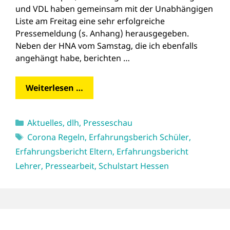
und VDL haben gemeinsam mit der Unabhängigen
Liste am Freitag eine sehr erfolgreiche
Pressemeldung (s. Anhang) herausgegeben.
Neben der HNA vom Samstag, die ich ebenfalls
angehängt habe, berichten …
Weiterlesen …
Kategorien
Aktuelles
,
dlh
,
Presseschau
Schlagwörter
Corona Regeln
,
Erfahrungsberich Schüler
,
Erfahrungsbericht Eltern
,
Erfahrungsbericht
Lehrer
,
Pressearbeit
,
Schulstart Hessen