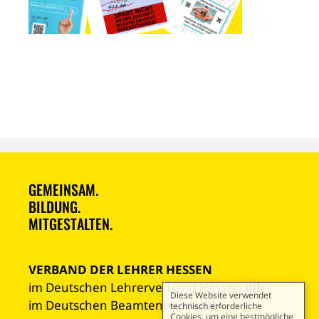
GEMEINSAM.
BILDUNG.
MITGESTALTEN.
VERBAND DER LEHRER HESSEN
im Deutschen Lehrerverband Hessen
dlh
Diese Website verwendet
im Deutschen Beamtenbund
dbb
technisch erforderliche
Cookies, um eine bestmögliche