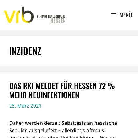
Zum
Inhalt
MENÜ
springen
INZIDENZ
DAS RKI MELDET FÜR HESSEN 72 %
MEHR NEUINFEKTIONEN
25. März 2021
Daher werden derzeit Sebsttests an hessische
Schulen ausgeliefert – allerdings oftmals
unbegleitet und ohne Rückmeldung… Wie die