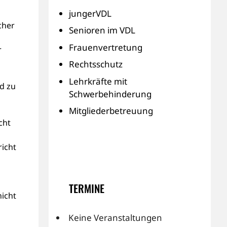
jungerVDL
cher
Senioren im VDL
Frauenvertretung
r
Rechtsschutz
Lehrkräfte mit
d zu
Schwerbehinderung
Mitgliederbetreuung
cht
richt
TERMINE
nicht
Keine Veranstaltungen