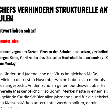
HEFS VERHINDERN STRUKTURELLE AN
ULEN
ntwortlichen scharf
erunterladen
nahmen gegen das Corona-Virus an den Schulen umzusetzen, gescheitert 
t Jürgen Böhm, Vorsitzender des Deutschen Realschullehrerverbands (VDR
 am Montag.
ass Kinder und Jugendliche das Virus im gleichen Maße
 Allein in der ersten Novemberwoche haben sich mehr als
rus angesteckt. An den Schulen gelten bundesweit aber kei
relle Maskenpflicht!“, so Böhm. Merkel hatte in einem er
gelände für die Schüler aller Jahrgänge und für die Lehrkr
ben Klassenstärken unterrichtet werden sollten, damit