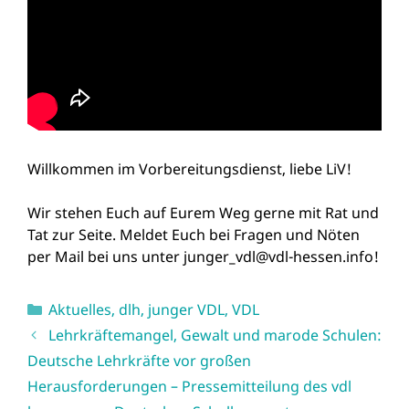
Willkommen im Vorbereitungsdienst, liebe LiV!
Wir stehen Euch auf Eurem Weg gerne mit Rat und
Tat zur Seite. Meldet Euch bei Fragen und Nöten
per Mail bei uns unter
junger_vdl@vdl-hessen.info
!
Kategorien
Aktuelles
,
dlh
,
junger VDL
,
VDL
Lehrkräftemangel, Gewalt und marode Schulen:
Deutsche Lehrkräfte vor großen
Herausforderungen – Pressemitteilung des vdl