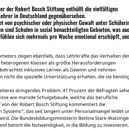
 der Robert Bosch Stiftung enthüllt die vielfältigen
Lehrer in Deutschland gegenübersehen.
tet von psychischer oder physischer Gewalt unter Schüleri
n sind Schulen in sozial benachteiligten Gebieten, was au
t fühlen sich mehrmals pro Woche emotional erschöpft, un
eters zeigen ebenfalls, dass Lehrkräfte das Verhalten de
 heterogenen Klassen als größte Herausforderungen
e betrachtet inklusives Lernen als Gewinn und nehmen
en nicht die spezielle Unterstützung erhalten, die sie benöti
eiteres dringendes Problem. 41 Prozent der Befragten seh
sse wie marode Schulgebäude, welche das berufliche
von der Robert Bosch Stiftung kommentiert die
en Systems“, das seit langem unter Personalmangel leidet u
ird. Die Bundesbildungsministerin Bettina Stark-Watzinge
und betont die Notwendigkeit, in die Bildung zu investieren