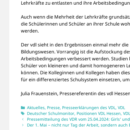
Lehrkräfte zu entlasten und ihre Arbeitsbedingu
Auch wenn die Mehrheit der Lehrkräfte grundsätzl
die Schülerinnen und Schüler an ihrer Schule woh
werden.
Der vdl sieht in den Ergebnissen einmal mehr di
Bildungswesen. Vorrangig ist die Aufstockung des
Arbeitsbedingungen verbessert werden. Studien 
Schüler von kleineren und damit homogeneren Ler
können. Die Kolleginnen und Kollegen haben dies 
für ein differenziertes Schulsystem einsetzen, um
Julia Frauenstein, Pressereferentin des vdl Hesse
Kategorien
Aktuelles
,
Presse
,
Presseerklärungen des VDL
,
VDL
Schlagwörter
Deutscher Schulmonitor
,
Positionen VDL Hessen
,
VDL
Pressemitteilung des VDR vom 25.04.2024: Girls‘ und
Der 1. Mai – nicht nur Tag der Arbeit, sondern auch