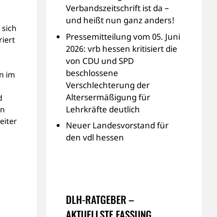
Verbandszeitschrift ist da –
und heißt nun ganz anders!
 sich
Pressemitteilung vom 05. Juni
riert
2026: vrb hessen kritisiert die
von CDU und SPD
beschlossene
n im
Verschlechterung der
Altersermäßigung für
d
Lehrkräfte deutlich
en
eiter
Neuer Landesvorstand für
den vdl hessen
DLH-RATGEBER –
AKTUELLSTE FASSUNG