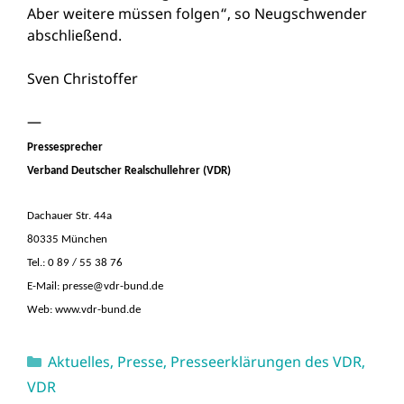
Aber weitere müssen folgen“, so Neugschwender
abschließend.
Sven Christoffer
—
Pressesprecher
Verband Deutscher Realschullehrer (VDR)
Dachauer Str. 44a
80335 München
Tel.: 0 89 / 55 38 76
E-Mail:
presse@vdr-bund.de
Web:
www.vdr-bund.de
Kategorien
Aktuelles
,
Presse
,
Presseerklärungen des VDR
,
VDR