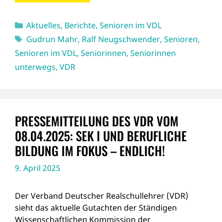
Kategorien
Aktuelles
,
Berichte
,
Senioren im VDL
Schlagwörter
Gudrun Mahr
,
Ralf Neugschwender
,
Senioren
,
Senioren im VDL
,
Seniorinnen
,
Seniorinnen
unterwegs
,
VDR
PRESSEMITTEILUNG DES VDR VOM
08.04.2025: SEK I UND BERUFLICHE
BILDUNG IM FOKUS – ENDLICH!
9. April 2025
Der Verband Deutscher Realschullehrer (VDR)
sieht das aktuelle Gutachten der Ständigen
Wissenschaftlichen Kommission der