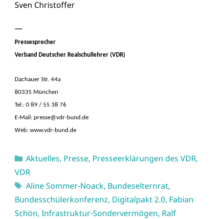
Sven Christoffer
—
Pressesprecher
Verband Deutscher Realschullehrer (VDR)
Dachauer Str. 44a
80335 München
Tel.: 0 89 / 55 38 76
E-Mail:
presse@vdr-bund.de
Web:
www.vdr-bund.de
Kategorien
Aktuelles
,
Presse
,
Presseerklärungen des VDR
,
VDR
Schlagwörter
Aline Sommer-Noack
,
Bundeselternrat
,
Bundesschülerkonferenz
,
Digitalpakt 2.0
,
Fabian
Schön
,
Infrastruktur-Sondervermögen
,
Ralf