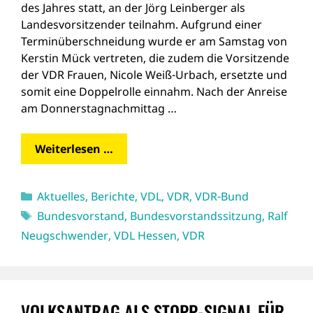
des Jahres statt, an der Jörg Leinberger als
Landesvorsitzender teilnahm. Aufgrund einer
Terminüberschneidung wurde er am Samstag von
Kerstin Mück vertreten, die zudem die Vorsitzende
der VDR Frauen, Nicole Weiß-Urbach, ersetzte und
somit eine Doppelrolle einnahm. Nach der Anreise
am Donnerstagnachmittag …
Weiterlesen …
Kategorien
Aktuelles
,
Berichte
,
VDL
,
VDR
,
VDR-Bund
Schlagwörter
Bundesvorstand
,
Bundesvorstandssitzung
,
Ralf
Neugschwender
,
VDL Hessen
,
VDR
VOLKSANTRAG ALS STOPP-SIGNAL FÜR