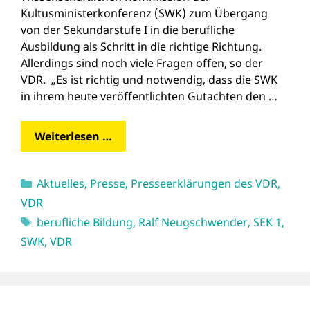
Kultusministerkonferenz (SWK) zum Übergang
von der Sekundarstufe I in die berufliche
Ausbildung als Schritt in die richtige Richtung.
Allerdings sind noch viele Fragen offen, so der
VDR. „Es ist richtig und notwendig, dass die SWK
in ihrem heute veröffentlichten Gutachten den …
Weiterlesen …
Kategorien
Aktuelles
,
Presse
,
Presseerklärungen des VDR
,
VDR
Schlagwörter
berufliche Bildung
,
Ralf Neugschwender
,
SEK 1
,
SWK
,
VDR