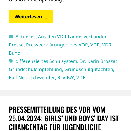
Weiterlesen …
Kategorien
Aktuelles
,
Aus den VDR-Landesverbänden
,
Presse
,
Presseerklärungen des VDR
,
VDR
,
VDR-
Bund
Schlagwörter
differenziertes Schulsystem
,
Dr. Karin Broszat
,
Grundschulempfehlung
,
Grundschulgutachten
,
Ralf Neugschwender
,
RLV BW
,
VDR
PRESSEMITTEILUNG DES VDR VOM
25.04.2024: GIRLS‘ UND BOYS‘ DAY IST
CHANCENTAG FÜR JUGENDLICHE