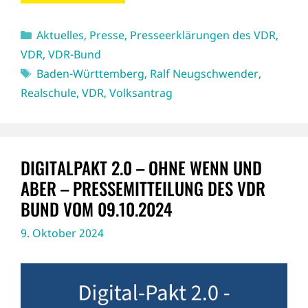
Kategorien
Aktuelles
,
Presse
,
Presseerklärungen des VDR
,
VDR
,
VDR-Bund
Schlagwörter
Baden-Württemberg
,
Ralf Neugschwender
,
Realschule
,
VDR
,
Volksantrag
DIGITALPAKT 2.0 – OHNE WENN UND
ABER – PRESSEMITTEILUNG DES VDR
BUND VOM 09.10.2024
9. Oktober 2024