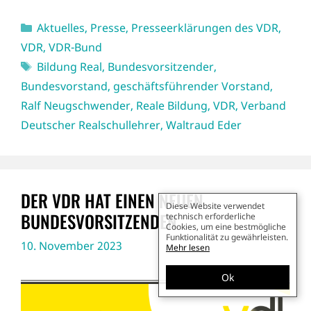
Kategorien
Aktuelles
,
Presse
,
Presseerklärungen des VDR
,
VDR
,
VDR-Bund
Schlagwörter
Bildung Real
,
Bundesvorsitzender
,
Bundesvorstand
,
geschäftsführender Vorstand
,
Ralf Neugschwender
,
Reale Bildung
,
VDR
,
Verband
Deutscher Realschullehrer
,
Waltraud Eder
DER VDR HAT EINEN NEUEN
BUNDESVORSITZENDEN
10. November 2023