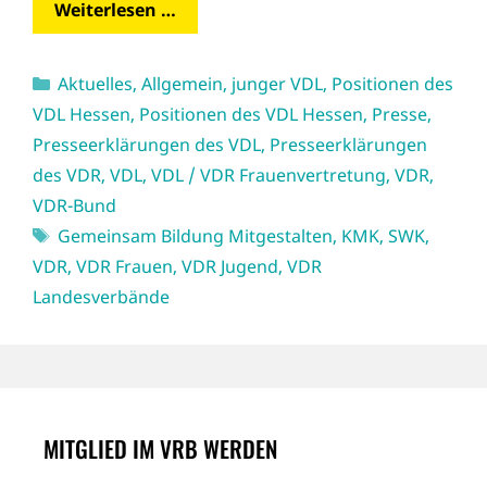
Weiterlesen …
Kategorien
Aktuelles
,
Allgemein
,
junger VDL
,
Positionen des
VDL Hessen
,
Positionen des VDL Hessen
,
Presse
,
Presseerklärungen des VDL
,
Presseerklärungen
des VDR
,
VDL
,
VDL / VDR Frauenvertretung
,
VDR
,
VDR-Bund
Schlagwörter
Gemeinsam Bildung Mitgestalten
,
KMK
,
SWK
,
VDR
,
VDR Frauen
,
VDR Jugend
,
VDR
Landesverbände
MITGLIED IM VRB WERDEN