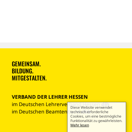
GEMEINSAM.
BILDUNG.
MITGESTALTEN.
VERBAND DER LEHRER HESSEN
im Deutschen Lehrerverband Hessen
dlh
Diese Website verwendet
im Deutschen Beamtenbund
dbb
technisch erforderliche
Cookies, um eine bestmögliche
Funktionalität zu gewährleisten.
Mehr lesen