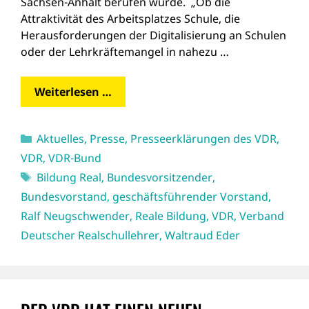
Sachsen-Anhalt berufen wurde. „Ob die
Attraktivität des Arbeitsplatzes Schule, die
Herausforderungen der Digitalisierung an Schulen
oder der Lehrkräftemangel in nahezu …
Weiterlesen …
Kategorien
Aktuelles
,
Presse
,
Presseerklärungen des VDR
,
VDR
,
VDR-Bund
Schlagwörter
Bildung Real
,
Bundesvorsitzender
,
Bundesvorstand
,
geschäftsführender Vorstand
,
Ralf Neugschwender
,
Reale Bildung
,
VDR
,
Verband
Deutscher Realschullehrer
,
Waltraud Eder