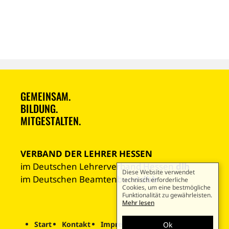
GEMEINSAM.
BILDUNG.
MITGESTALTEN.
VERBAND DER LEHRER HESSEN
im Deutschen Lehrerverband Hessen
dlh
Diese Website verwendet
im Deutschen Beamtenbund
dbb
technisch erforderliche
Cookies, um eine bestmögliche
Funktionalität zu gewährleisten.
Mehr lesen
Start
Kontakt
Impressum
Datenschutz
Ok