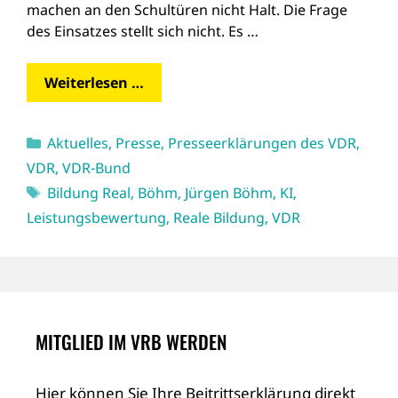
machen an den Schultüren nicht Halt. Die Frage
des Einsatzes stellt sich nicht. Es …
Weiterlesen …
Kategorien
Aktuelles
,
Presse
,
Presseerklärungen des VDR
,
VDR
,
VDR-Bund
Schlagwörter
Bildung Real
,
Böhm
,
Jürgen Böhm
,
KI
,
Leistungsbewertung
,
Reale Bildung
,
VDR
MITGLIED IM VRB WERDEN
Hier können Sie Ihre Beitrittserklärung direkt