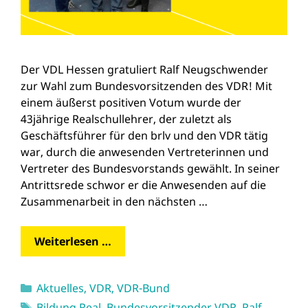
Der VDL Hessen gratuliert Ralf Neugschwender
zur Wahl zum Bundesvorsitzenden des VDR! Mit
einem äußerst positiven Votum wurde der
43jährige Realschullehrer, der zuletzt als
Geschäftsführer für den brlv und den VDR tätig
war, durch die anwesenden Vertreterinnen und
Vertreter des Bundesvorstands gewählt. In seiner
Antrittsrede schwor er die Anwesenden auf die
Zusammenarbeit in den nächsten …
Weiterlesen …
Kategorien
Aktuelles
,
VDR
,
VDR-Bund
Schlagwörter
Bildung Real
,
Bundesvorsitzender VDR
,
Ralf