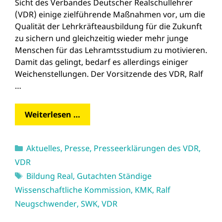
Sicht des Verbandes Deutscher Realschullehrer
(VDR) einige zielführende Maßnahmen vor, um die
Qualität der Lehrkräfteausbildung für die Zukunft
zu sichern und gleichzeitig wieder mehr junge
Menschen für das Lehramtsstudium zu motivieren.
Damit das gelingt, bedarf es allerdings einiger
Weichenstellungen. Der Vorsitzende des VDR, Ralf
…
Weiterlesen …
Kategorien
Aktuelles
,
Presse
,
Presseerklärungen des VDR
,
VDR
Schlagwörter
Bildung Real
,
Gutachten Ständige
Wissenschaftliche Kommission
,
KMK
,
Ralf
Neugschwender
,
SWK
,
VDR