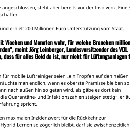
 angeschlossen, steht aber bereits vor der Insolvenz. Eine 
 schaffen.
n und erhielt 200 Millionen Euro Unterstützung vom Staat.
eit Wochen und Monaten wahr, für welche Branchen millio
den“, meint Jörg Leinberger, Landesvorsitzender des VDL
ss für alles Geld da ist, nur nicht für Lüftungsanlagen 
 für mobile Luftreiniger seien „ein Tropfen auf den heißen
räuchte man endlich, wenn es oberste Prämisse bleiben sol
nn nach außen hin so getan wird, als gäbe es dort kein
ie Quarantäne- und Infektionszahlen steigen stetig“, erlä
rfahrung spricht.
nen maximalen Inzidenzwert für die Rückkehr zur
brid-Lernen so zögerlich bleibt, darf sie zwischenzeitlich