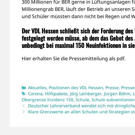
300 Millionen für BER gerne in Lüftungsanlagen 
Millionengrab BER, läuft der Betrieb an unseren
und Schüler müssten dann nicht bei Regen und Wi
Der VDL Hessen schließt sich der Forderung des
festgelegt werden müsse, ab dem das Gebot des 
unbedingt bei maximal 150 Neuinfektionen in si
Hier
erhalten Sie die Pressemitteilung als pdf.
Kategorien
Aktuelles
,
Positionen des VDL Hessen
,
Presse
,
Presse
Schlagwörter
Corona
,
Hilfspakete
,
Jörg Leinberger
,
Jürgen Böhm
,
Obergrenze Inzidenz 150
,
Schule
,
Schule subventionie
Deutscher Lehrerverband wendet sich mit dringlich
Klare Grenzwerte an allen Schulen und Strategien s