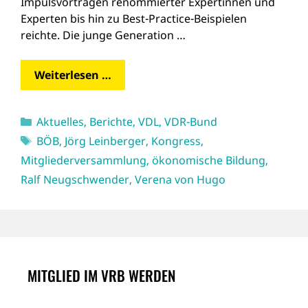
Impulsvorträgen renommierter Expertinnen und
Experten bis hin zu Best-Practice-Beispielen
reichte. Die junge Generation …
Weiterlesen …
Kategorien
Aktuelles
,
Berichte
,
VDL
,
VDR-Bund
Schlagwörter
BÖB
,
Jörg Leinberger
,
Kongress
,
Mitgliederversammlung
,
ökonomische Bildung
,
Ralf Neugschwender
,
Verena von Hugo
MITGLIED IM VRB WERDEN