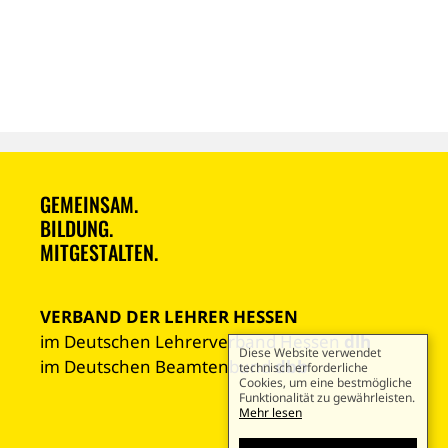
GEMEINSAM.
BILDUNG.
MITGESTALTEN.
VERBAND DER LEHRER HESSEN
im Deutschen Lehrerverband Hessen
dlh
Diese Website verwendet
im Deutschen Beamtenbund
dbb
technisch erforderliche
Cookies, um eine bestmögliche
Funktionalität zu gewährleisten.
Mehr lesen