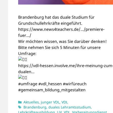
Brandenburg hat das duale Studium für
Grundschullehrkräfte eingeführt.
https://www.news4teachers.de/…/premiere-
fuer…/
Wir möchten wissen, was Sie darüber denken!
Bitte nehmen Sie sich 5 Minuten für unsere
Umfrage:
https://vdl-hessen.involve.me/ihre-meinung-zum
dualen…
#umfrage
#vdl_hessen
#wirfüreuch
#gemeinsam_bildung_mitgestalten
Kategorien
Aktuelles
,
junger VDL
,
VDL
Schlagwörter
Brandenburg
,
duales Lehramtsstudium
,
Lehrkräfteausbildung
,
LiV
,
VDL
,
Vorbereitungsdienst