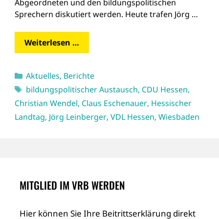
Abgeordneten und den bildungspolitischen
Sprechern diskutiert werden. Heute trafen Jörg …
Weiterlesen …
Kategorien
Aktuelles
,
Berichte
Schlagwörter
bildungspolitischer Austausch
,
CDU Hessen
,
Christian Wendel
,
Claus Eschenauer
,
Hessischer
Landtag
,
Jörg Leinberger
,
VDL Hessen
,
Wiesbaden
MITGLIED IM VRB WERDEN
Hier können Sie Ihre Beitrittserklärung direkt