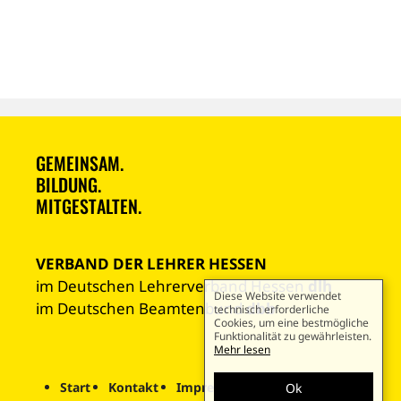
GEMEINSAM.
BILDUNG.
MITGESTALTEN.
VERBAND DER LEHRER HESSEN
im Deutschen Lehrerverband Hessen
dlh
Diese Website verwendet
im Deutschen Beamtenbund
dbb
technisch erforderliche
Cookies, um eine bestmögliche
Funktionalität zu gewährleisten.
Mehr lesen
Start
Kontakt
Impressum
Datenschutz
Ok