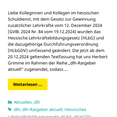
Liebe Kolleginnen und Kollegen im hessischen
Schuldienst, mit dem Gesetz zur Gewinnung
zusätzlicher Lehrkräfte vom 12. Dezember 2024
(GVBl. 2024 Nr. 84 vom 19.12.2024) wurden das
Hessische Lehrkräftebildungsgesetz (HLbG) und
die dazugehörige Durchführungsverordnung
(HLbGDV) umfassend geändert. Die jetzt ab dem
20.12.2024 geltenden Textfassung hat uns Herbert
Grimme im Rahmen der Reihe „dlh-Ratgeber
aktuell“ zugesendet, sodass …
Weiterlesen …
Kategorien
Aktuelles
,
dlh
Schlagwörter
dlh
,
dlh-Ratgeber aktuell
,
Hessisches
Lehrkräftebildungsgesetz
,
HLbG
,
HLbGDV