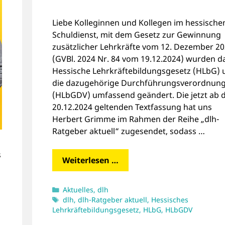
Liebe Kolleginnen und Kollegen im hessische
Schuldienst, mit dem Gesetz zur Gewinnung
zusätzlicher Lehrkräfte vom 12. Dezember 2
(GVBl. 2024 Nr. 84 vom 19.12.2024) wurden d
Hessische Lehrkräftebildungsgesetz (HLbG) 
die dazugehörige Durchführungsverordnun
(HLbGDV) umfassend geändert. Die jetzt ab
20.12.2024 geltenden Textfassung hat uns
Herbert Grimme im Rahmen der Reihe „dlh-
Ratgeber aktuell“ zugesendet, sodass …
s
Weiterlesen …
Kategorien
Aktuelles
,
dlh
Schlagwörter
dlh
,
dlh-Ratgeber aktuell
,
Hessisches
Lehrkräftebildungsgesetz
,
HLbG
,
HLbGDV