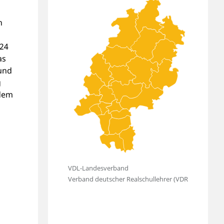
n
024
as
und
g
 dem