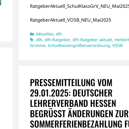
RatgeberAktuell_SchulKlassGrV_NEU_Mai202
RatgeberAktuell_VOSB_NEU_Mai2025
Kategorien
Aktuelles
,
dlh
Schlagwörter
dlh
,
dlh-Ratgeber
,
dlh-Ratgeber aktuell
,
Herber
Grimme
,
Schulklassengrößenverordnung
,
VOSB
PRESSEMITTEILUNG VOM
29.01.2025: DEUTSCHER
LEHRERVERBAND HESSEN
BEGRÜSST ÄNDERUNGEN ZUR S
OMMERFERIENBEZAHLUNG FÜ