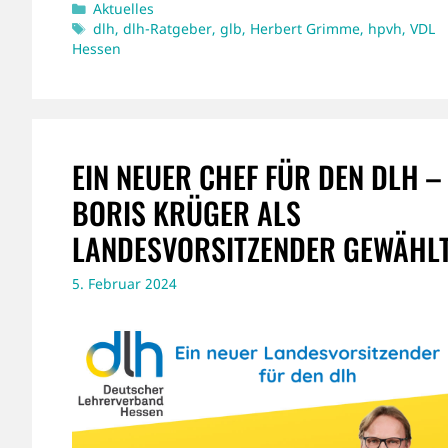
Kategorien
Aktuelles
Schlagwörter
dlh
,
dlh-Ratgeber
,
glb
,
Herbert Grimme
,
hpvh
,
VDL
Hessen
EIN NEUER CHEF FÜR DEN DLH –
BORIS KRÜGER ALS
LANDESVORSITZENDER GEWÄHL
5. Februar 2024