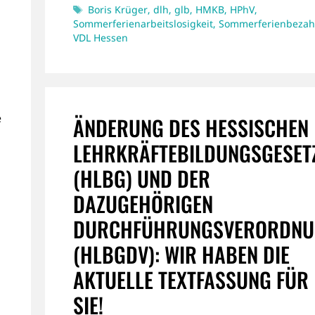
Schlagwörter
Boris Krüger
,
dlh
,
glb
,
HMKB
,
HPhV
,
Sommerferienarbeitslosigkeit
,
Sommerferienbezah
VDL Hessen
e
ÄNDERUNG DES HESSISCHEN
LEHRKRÄFTEBILDUNGSGESET
(HLBG) UND DER
DAZUGEHÖRIGEN
DURCHFÜHRUNGSVERORDNU
(HLBGDV): WIR HABEN DIE
AKTUELLE TEXTFASSUNG FÜR
SIE!