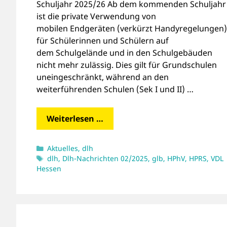
Schuljahr 2025/26 Ab dem kommenden Schuljahr
ist die private Verwendung von
mobilen Endgeräten (verkürzt Handyregelungen)
für Schülerinnen und Schülern auf
dem Schulgelände und in den Schulgebäuden
nicht mehr zulässig. Dies gilt für Grundschulen
uneingeschränkt, während an den
weiterführenden Schulen (Sek I und II) …
Weiterlesen …
Kategorien
Aktuelles
,
dlh
Schlagwörter
dlh
,
Dlh-Nachrichten 02/2025
,
glb
,
HPhV
,
HPRS
,
VDL
Hessen