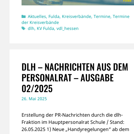
Kategorien
Aktuelles
,
Fulda
,
Kreisverbände
,
Termine
,
Termine
der Kreisverbände
Schlagwörter
dlh
,
KV Fulda
,
vdl_hessen
DLH – NACHRICHTEN AUS DEM
PERSONALRAT – AUSGABE
02/2025
26. Mai 2025
Erstellung der PR-Nachrichten durch die dlh-
Fraktion im Hauptpersonalrat Schule / Stand:
26.05.2025 1) Neue „Handyregelungen“ ab dem