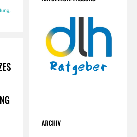
lung
,
ZES
NG
ARCHIV