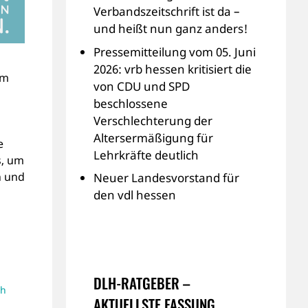
Verbandszeitschrift ist da –
und heißt nun ganz anders!
Pressemitteilung vom 05. Juni
2026: vrb hessen kritisiert die
um
von CDU und SPD
beschlossene
Verschlechterung der
Altersermäßigung für
e
Lehrkräfte deutlich
s, um
n und
Neuer Landesvorstand für
den vdl hessen
DLH-RATGEBER –
lh
AKTUELLSTE FASSUNG