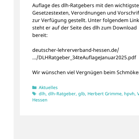
Auflage des dlh-Ratgebers mit den wichtigst
Gesetzestexten, Verordnungen und Vorschri
zur Verfügung gestellt. Unter folgendem Lin
steht er auf der Seite des dlh zum Download
bereit:
deutscher-lehrerverband-hessen.de/
…/DLHRatgeber_34teAuflageJanuar2025.pdf
Wir wünschen viel Vergnügen beim Schmöke
Kategorien
Aktuelles
Schlagwörter
dlh
,
dlh-Ratgeber
,
glb
,
Herbert Grimme
,
hpvh
,
Hessen