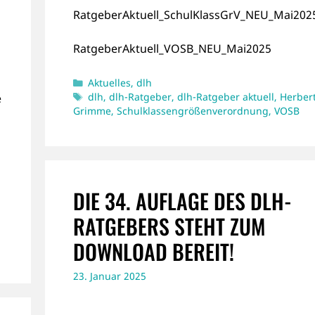
RatgeberAktuell_SchulKlassGrV_NEU_Mai202
RatgeberAktuell_VOSB_NEU_Mai2025
Kategorien
Aktuelles
,
dlh
Schlagwörter
dlh
,
dlh-Ratgeber
,
dlh-Ratgeber aktuell
,
Herber
e
Grimme
,
Schulklassengrößenverordnung
,
VOSB
DIE 34. AUFLAGE DES DLH-
RATGEBERS STEHT ZUM
DOWNLOAD BEREIT!
23. Januar 2025