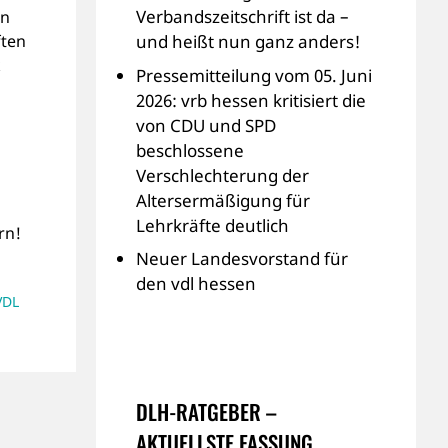
Verbandszeitschrift ist da –
en
ften
und heißt nun ganz anders!
k
Pressemitteilung vom 05. Juni
2026: vrb hessen kritisiert die
von CDU und SPD
beschlossene
Verschlechterung der
Altersermäßigung für
Lehrkräfte deutlich
rn!
Neuer Landesvorstand für
den vdl hessen
VDL
DLH-RATGEBER –
AKTUELLSTE FASSUNG