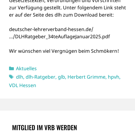
Gesetzestexten, Verordnungen und Vorschriften
zur Verfügung gestellt. Unter folgendem Link steht
er auf der Seite des dlh zum Download bereit:
deutscher-lehrerverband-hessen.de/
…/DLHRatgeber_34teAuflageJanuar2025.pdf
Wir wünschen viel Vergnügen beim Schmökern!
Kategorien
Aktuelles
Schlagwörter
dlh
,
dlh-Ratgeber
,
glb
,
Herbert Grimme
,
hpvh
,
VDL Hessen
MITGLIED IM VRB WERDEN