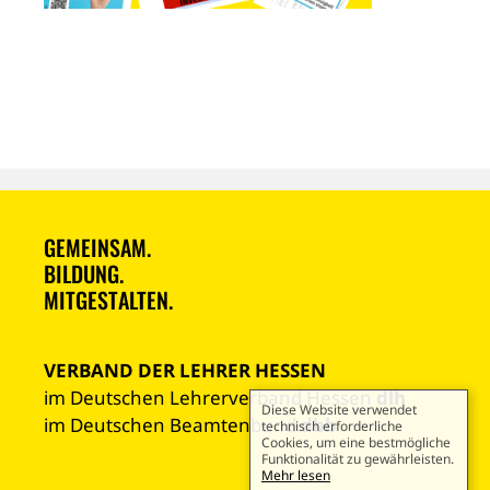
GEMEINSAM.
BILDUNG.
MITGESTALTEN.
VERBAND DER LEHRER HESSEN
im Deutschen Lehrerverband Hessen
dlh
Diese Website verwendet
im Deutschen Beamtenbund
dbb
technisch erforderliche
Cookies, um eine bestmögliche
Funktionalität zu gewährleisten.
Mehr lesen