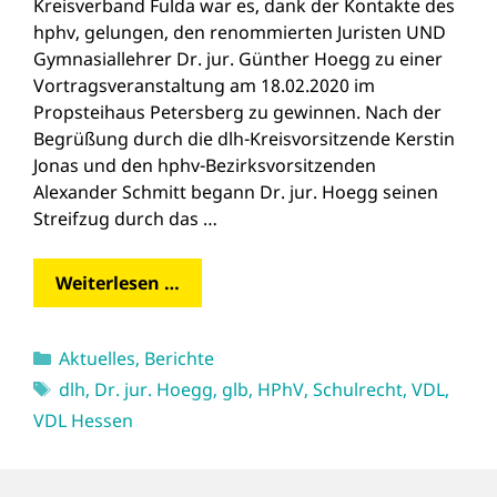
Kreisverband Fulda war es, dank der Kontakte des
hphv, gelungen, den renommierten Juristen UND
Gymnasiallehrer Dr. jur. Günther Hoegg zu einer
Vortragsveranstaltung am 18.02.2020 im
Propsteihaus Petersberg zu gewinnen. Nach der
Begrüßung durch die dlh-Kreisvorsitzende Kerstin
Jonas und den hphv-Bezirksvorsitzenden
Alexander Schmitt begann Dr. jur. Hoegg seinen
Streifzug durch das …
Weiterlesen …
Kategorien
Aktuelles
,
Berichte
Schlagwörter
dlh
,
Dr. jur. Hoegg
,
glb
,
HPhV
,
Schulrecht
,
VDL
,
VDL Hessen