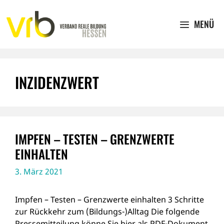
Zum
Inhalt
MENÜ
springen
INZIDENZWERT
IMPFEN – TESTEN – GRENZWERTE
EINHALTEN
3. März 2021
Impfen – Testen – Grenzwerte einhalten 3 Schritte
zur Rückkehr zum (Bildungs-)Alltag Die folgende
Pressemitteilung könne Sie hier als PDF-Dokument