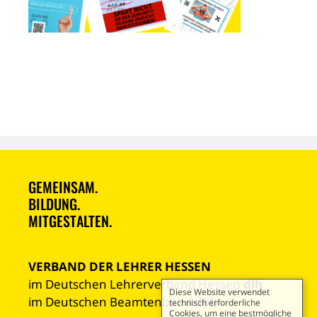
GEMEINSAM.
BILDUNG.
MITGESTALTEN.
VERBAND DER LEHRER HESSEN
im Deutschen Lehrerverband Hessen
dlh
Diese Website verwendet
im Deutschen Beamtenbund
dbb
technisch erforderliche
Cookies, um eine bestmögliche