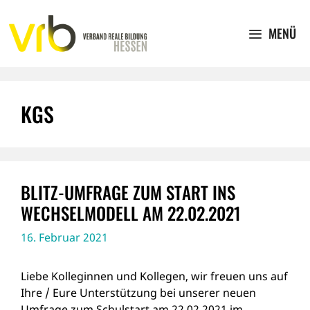
Zum
Inhalt
MENÜ
springen
KGS
BLITZ-UMFRAGE ZUM START INS
WECHSELMODELL AM 22.02.2021
16. Februar 2021
Liebe Kolleginnen und Kollegen, wir freuen uns auf
Ihre / Eure Unterstützung bei unserer neuen
Umfrage zum Schulstart am 22.02.2021 im