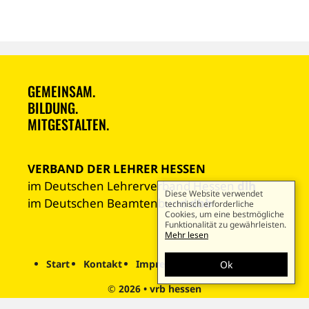
GEMEINSAM.
BILDUNG.
MITGESTALTEN.
VERBAND DER LEHRER HESSEN
im Deutschen Lehrerverband Hessen
dlh
Diese Website verwendet
im Deutschen Beamtenbund
dbb
technisch erforderliche
Cookies, um eine bestmögliche
Funktionalität zu gewährleisten.
Mehr lesen
Start
Kontakt
Impressum
Datenschutz
Ok
© 2026
•
vrb hessen