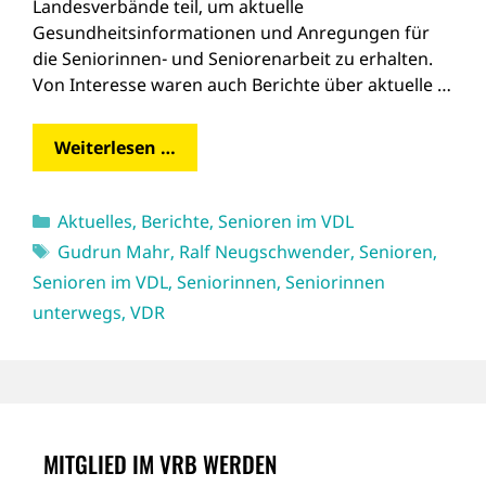
Landesverbände teil, um aktuelle
Gesundheitsinformationen und Anregungen für
die Seniorinnen- und Seniorenarbeit zu erhalten.
Von Interesse waren auch Berichte über aktuelle …
Weiterlesen …
Kategorien
Aktuelles
,
Berichte
,
Senioren im VDL
Schlagwörter
Gudrun Mahr
,
Ralf Neugschwender
,
Senioren
,
Senioren im VDL
,
Seniorinnen
,
Seniorinnen
unterwegs
,
VDR
MITGLIED IM VRB WERDEN