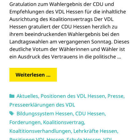
Gratulation zum Wahlergebnis der CDU und
Empfehlungen des VDL Hessen für die inhaltliche
Ausrichtung des Koalitionsvertrags Der VDL
Hessen gratuliert der CDU Hessen herzlich zu
ihrem beeindruckenden Wahlergebnis bei den
Landtagswahlen am vergangenen Sonntag. Dieses
deutliche Votum der Wählerinnen und Wähler ist
ein Ausdruck des Vertrauens in die politische …
Weiterlesen …
Kategorien
Aktuelles
,
Positionen des VDL Hessen
,
Presse
,
Presseerklärungen des VDL
Schlagwörter
Bildungssystem Hessen
,
CDU Hessen
,
Forderungen
,
Koalitionsvertrag
,
Koaltitionsverhandlungen
,
Lehrkräfte Hessen
,
Positionen VDL Hessen
,
Schule Hessen
,
VDL