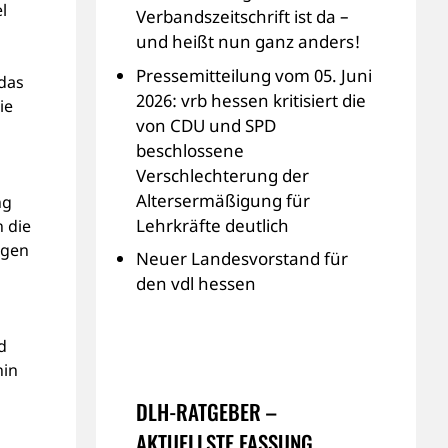
l
Verbandszeitschrift ist da –
und heißt nun ganz anders!
Pressemitteilung vom 05. Juni
 das
2026: vrb hessen kritisiert die
ie
von CDU und SPD
beschlossene
Verschlechterung der
Altersermäßigung für
ng
Lehrkräfte deutlich
 die
ngen
Neuer Landesvorstand für
den vdl hessen
d
hin
DLH-RATGEBER –
AKTUELLSTE FASSUNG