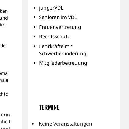
jungerVDL
iken
Senioren im VDL
 und
 im
Frauenvertretung
Rechtsschutz
r
ode
Lehrkräfte mit
Schwerbehinderung
Mitgliederbetreuung
hema
nale
chte
TERMINE
rerin
nheit
Keine Veranstaltungen
e und