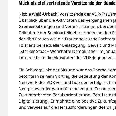
Mück als stellvertretende Vorsitzende der Bunde
Nicole Weiß-Urbach, Vorsitzende der VDR-Frauen
Überblick über die Aktivitäten des vergangenen J
Gremiensitzungen und Veranstaltungen, bei denen 
Teilnahme der Seminarteilnehmerinnen an den R
der dbb Frauen wie die Frauenpolitische Fachtag
Toleranz bei sexueller Belästigung, Gewalt und M
„Starker Staat – Wehrhafte Demokratie“ im Januar 
Tittgen stellte die Aktivitäten der VDR-Jugend vor.
Ein Schwerpunkt der Sitzung war das Thema Kom
betonte in seinem Vortrag die Bedeutung der Kom
Netzwerk des VDR vor und hob den erfolgreichen 
Neugschwender warb für eine engere Zusammenar
Zukunftsthemen Berufsorientierung, Berufseinst
Digitalisierung. Er mahnte eine positive Zukunftsp
und verwies auf die Herausforderungen des 21. J