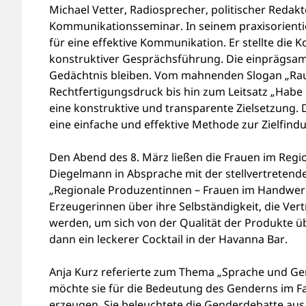
Michael Vetter, Radiosprecher, politischer Redak
Kommunikationsseminar. In seinem praxisorienti
für eine effektive Kommunikation. Er stellte die 
konstruktiver Gesprächsführung. Die einprägsa
Gedächtnis bleiben. Vom mahnenden Slogan „Rau
Rechtfertigungsdruck bis hin zum Leitsatz „Habe e
eine konstruktive und transparente Zielsetzung. D
eine einfache und effektive Methode zur Zielfind
Den Abend des 8. März ließen die Frauen im Regi
Diegelmann in Absprache mit der stellvertreten
„Regionale Produzentinnen – Frauen im Handwerk u
Erzeugerinnen über ihre Selbständigkeit, die Ver
werden, um sich von der Qualität der Produkte 
dann ein leckerer Cocktail in der Havanna Bar.
Anja Kurz referierte zum Thema „Sprache und Gend
möchte sie für die Bedeutung des Genderns im Fac
erzeugen. Sie beleuchtete die Genderdebatte aus