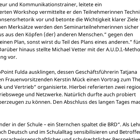
teur und Kommunikationstrainer, leitete ein
erten Workshop vermittelte er den Teilnehmerinnen Techn
Konsensrhetorik vor und betonte die Wichtigkeit klarer Ziele
men Merksätze werden den Seminarteilnehmerinnen sicher
s aus den Köpfen (der) anderen Menschen.“ gegen den
inen Plan, sonst wirst du Teil des Plans eines anderen.“ fü
arüber hinaus stellte Michael Vetter mit der A.U.D.I.-Meth
ung vor.
oPoint Fulda ausklingen, dessen Geschäftsführerin Tatjana
den Frauenvorsitzenden Kerstin Mück einen Vortrag zum T
nd Vertrieb“ organisierte. Hierbei referierten zwei regio
triebswege und Netzwerke. Natürlich durfte auch probiert
überzeugen zu können. Den Abschluss des langen Tages ma
er in der Schule – ein Sternchen spaltet die BRD“. Als Leh
h Deutsch und im Schulalltag sensibilisieren und Betroffe
 sprachwissenschaftlicher und schulrechtlicher Perspektiv