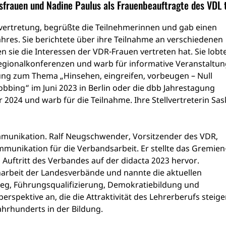
sfrauen und Nadine Paulus als Frauenbeauftragte des VDL t
vertretung, begrüßte die Teilnehmerinnen und gab einen
ahres. Sie berichtete über ihre Teilnahme an verschiedenen
sie die Interessen der VDR-Frauen vertreten hat. Sie lobte
egionalkonferenzen und warb für informative Veranstaltu
ung zum Thema „Hinsehen, eingreifen, vorbeugen – Null
obbing“ im Juni 2023 in Berlin oder die dbb Jahrestagung
2024 und warb für die Teilnahme. Ihre Stellvertreterin Sas
munikation. Ralf Neugschwender, Vorsitzender des VDR,
munikation für die Verbandsarbeit. Er stellte das Gremien
Auftritt des Verbandes auf der didacta 2023 hervor.
beit der Landesverbände und nannte die aktuellen
ieg, Führungsqualifizierung, Demokratiebildung und
erspektive an, die die Attraktivität des Lehrerberufs steige
ahrhunderts in der Bildung.