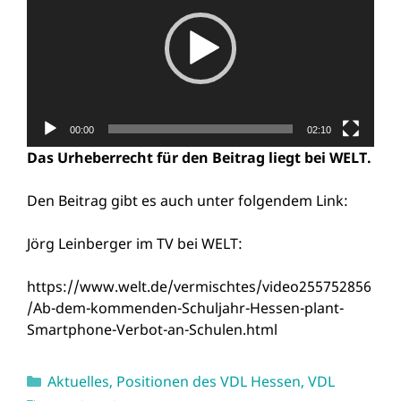
00:00
02:10
Das Urheberrecht für den Beitrag liegt bei WELT.
Den Beitrag gibt es auch unter folgendem Link:
Jörg Leinberger im TV bei WELT:
https://www.welt.de/vermischtes/video255752856
/Ab-dem-kommenden-Schuljahr-Hessen-plant-
Smartphone-Verbot-an-Schulen.html
Kategorien
Aktuelles
,
Positionen des VDL Hessen
,
VDL